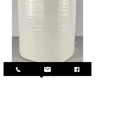
SKU: 58-PT281
Toalla Center Pull
Rollo de toallas de papel
multiuso industrial para secado
de manos. Absorbentes, hecho