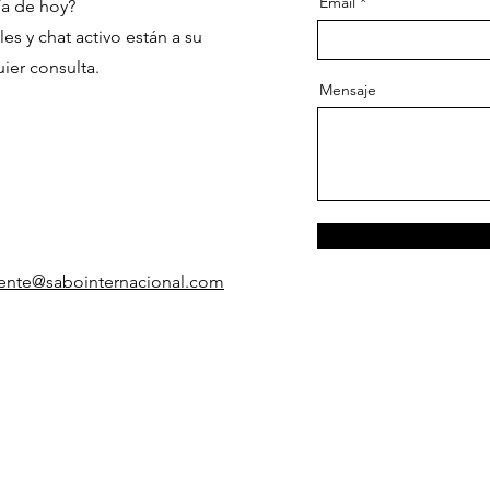
Email
ía de hoy?
es y chat activo están a su
ier consulta.
Mensaje
liente@sabointernacional.com