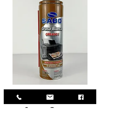
SKU: 53-0043
Super Grease
grasa blanca 590
ml.