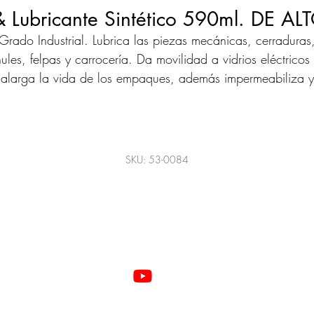
 & Lubricante Sintético 590ml. DE A
Grado Industrial. Lubrica las piezas mecánicas, cerraduras
ules, felpas y carrocería. Da movilidad a vidrios eléctricos
alarga la vida de los empaques, además impermeabiliza y
rotege contra la oxidación y la corrosión. Al ser un produc
de base sintético se ajusta a la posición del hule en todo
momento.
SKU: 53-0084
©2022 Todos los derechos reservados