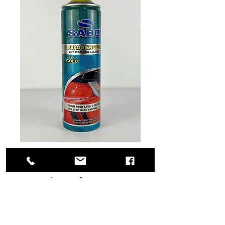
SKU: 53-0622
Multisurface Dry
Cleaner (Lavado en
seco)