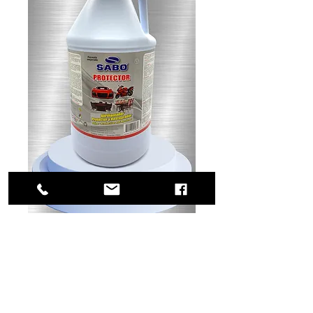
SKU: 54-0168
Protector gl
La avanzada fórmula proteje y