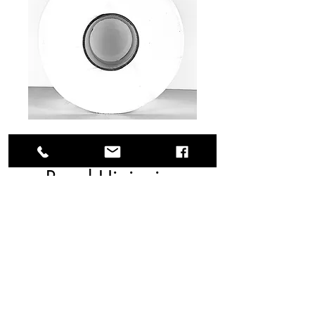
SKU: 58-senior12600
Papel Higienico
Senior 600m.
Presentación: Caja de 12 
rollos de 600 m. c/u. Utilícelo 
con el dispensador 
correspondiente.