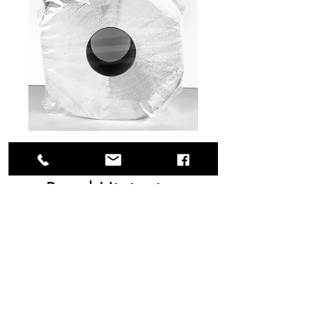
SKU: 58-Selective50
Papel Higienico
Jumbo Roll
Presentación: Caja de 12 
rollos de 500 m. c/u. Utilícelo 
con el dispensador 
correspondiente