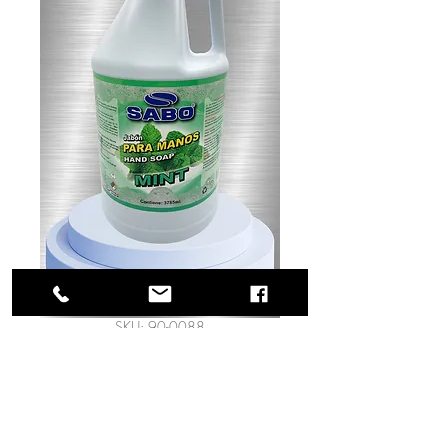
SKU: 90-0088
Jabón para manos
Mint/Menta gl