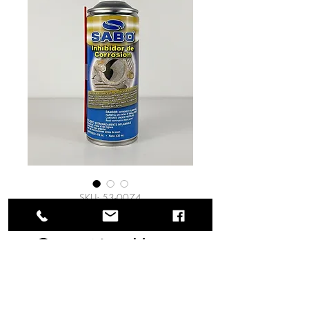
SKU: 53-0074
Inhibidor de
Corrosión - Heavy
Duty - (Dieléctrico) -
470 ml.