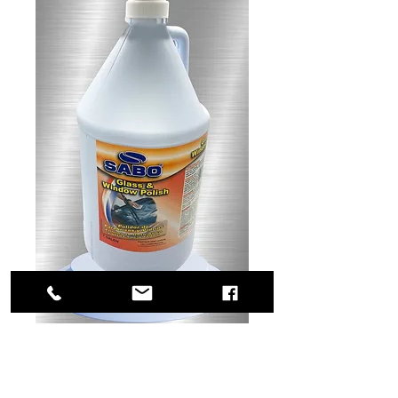
SKU: 54-0195
Glass & Window
Polish gl.