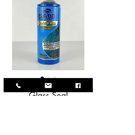
SKU: 53-0234
Glass Seal
(Sellador para
vidrio) 470 ml.
Es una formulación fabricada 