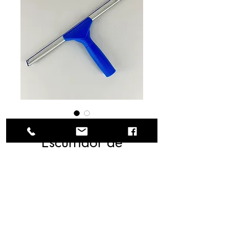
SKU: 57-1903
Escurridor de
ventanas Color
celeste
Escurridor para ventanas 
práctico y económico. Su 