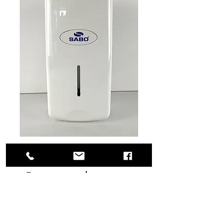
SKU: 67-27050
Dispensador para
jabón Smart
rellenable