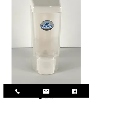
SKU: 57-SD632
Dispensador
Económico 260ml.