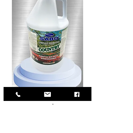
SKU: 54-0748
Complejo
Enzimático
COUNTRY