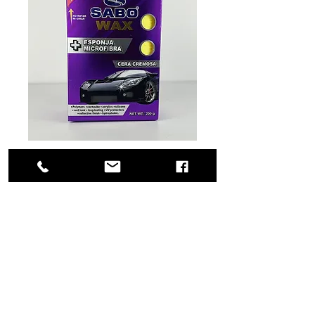
SKU: 56-0613
Cera en Crema
SABO 200gr
La CERA SABO es para todo
tipo de autos, por lo cual no
daña la pintura ni los